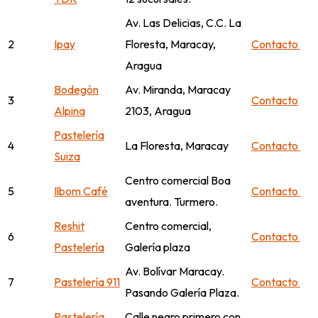
Av. Las Delicias, C.C. La
2
Ipay
Floresta, Maracay,
Contacto
Aragua
Bodegón
Av. Miranda, Maracay
3
Contacto
Alpina
2103, Aragua
Pastelería
4
La Floresta, Maracay
Contacto
Suiza
Centro comercial Boa
5
Ilbom Café
Contacto
aventura. Turmero.
Reshit
Centro comercial,
6
Contacto
Pastelería
Galería plaza
Av. Bolívar Maracay.
7
Pastelería 911
Contacto
Pasando Galería Plaza.
Pastelería
Calle negro primero con