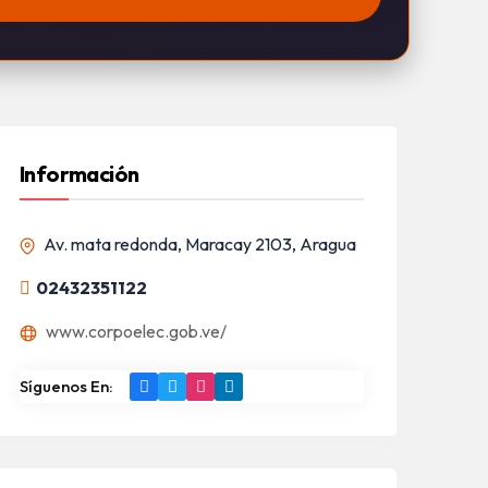
Información
Av. mata redonda, Maracay 2103, Aragua
02432351122
www.corpoelec.gob.ve/
Síguenos En: