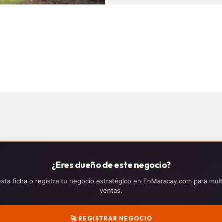
¿Eres dueño de este negocio?
sta ficha o registra tu negocio estratégico en EnMaracay.com para multi
ventas.
🚀 REGISTRAR NEGOCIO