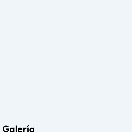
Coat
COAT en Maracay: es el lugar ideal para quienes buscan ...
Leer Más
Centro de Formación Maracay
Centro de Formación Maracay se posiciona como un pilar
de ...
Leer Más
Galería