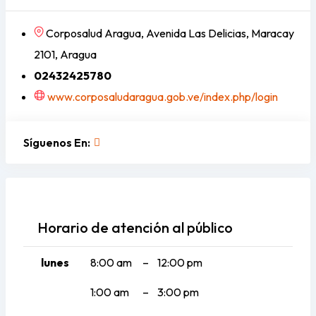
Corposalud Aragua, Avenida Las Delicias, Maracay
2101, Aragua
02432425780
www.corposaludaragua.gob.ve/index.php/login
Síguenos En:
Horario de atención al público
lunes
8:00 am
–
12:00 pm
1:00 am
–
3:00 pm