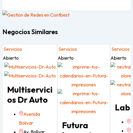
Negocios Similares
Servicios
Servicios
Servicios
Abierto
Abierto
Abierto
Multiservici
Os Dr Auto
Lab
Avenida
L
Bolivar
Futura
Av. Bolívar