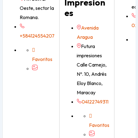
Impresion
ed
Oeste, sector la
Es
Romana.
02
Avenida
+584124554207
Aragua
Futura
impresiones
Favoritos
Calle Camejo,
Nº. 10, Andrés
Eloy Blanco,
Maracay
04122749311
Favoritos