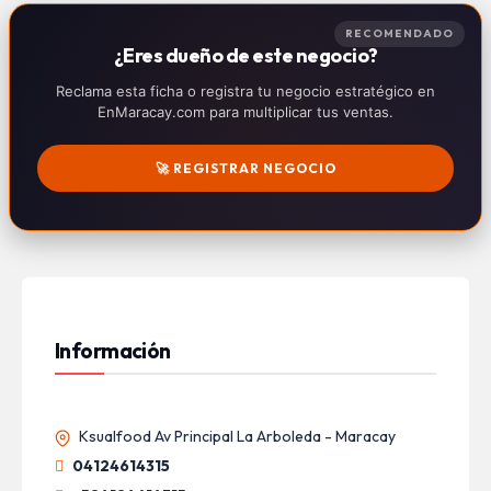
RECOMENDADO
¿Eres dueño de este negocio?
Reclama esta ficha o registra tu negocio estratégico en
EnMaracay.com para multiplicar tus ventas.
🚀 REGISTRAR NEGOCIO
Información
Ksualfood Av Principal La Arboleda - Maracay
04124614315