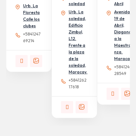
soledad
Abril
Urb. La
Urb. La
Avenida
Floresta
soledad,
19 de
Calle los
Edificio
Abril,
clubes
Zimbul,
Diagonal
+5841247
L12.
a la
69214
Frente a
Maestra
la plaza
nza.
de la
Maracay
soledad,
+5841240
Maracay.
28549
+5841262
17618