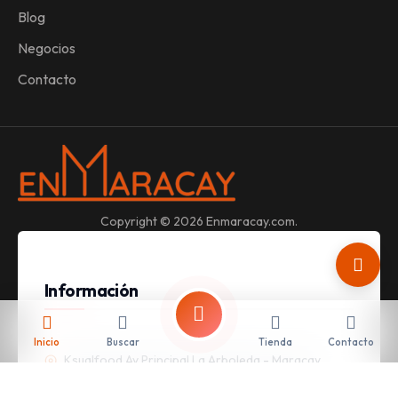
Blog
Negocios
Contacto
Copyright © 2026 Enmaracay.com.
Información
Inicio
Buscar
Tienda
Contacto
Ksualfood Av Principal La Arboleda - Maracay
04124614315