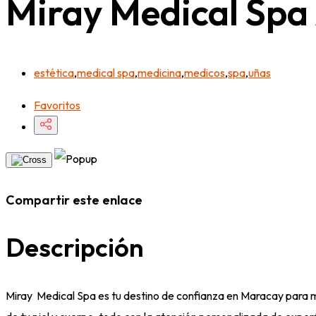
Miray Medical Spa
estética
,
medical spa
,
medicina
,
medicos
,
spa
,
uñas
Favoritos
Compartir este enlace
Descripción
Miray Medical Spa es tu destino de confianza en Maracay para m