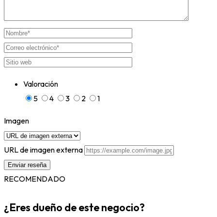
Valoración
5
4
3
2
1
Imagen
URL de imagen externa
RECOMENDADO
¿Eres dueño de este negocio?