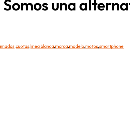
 Somos una alternat
ramadas
,
cuotas
,
linea blanca
,
marca
,
modelo
,
motos
,
smartphone