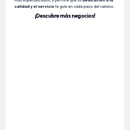
más especializados, y permite que su
dedicación a la
calidad y el servicio
te guíe en cada paso del camino.
¡Descubre más negocios!
ASODIAM
Asodiam de Maracay: Diagnóstico Médico al
Servicio de la Ciudad ...
Leer Más
El asador las minas
El Asador Las Minas es el rincón gastronómico de
Maracay ...
Leer Más