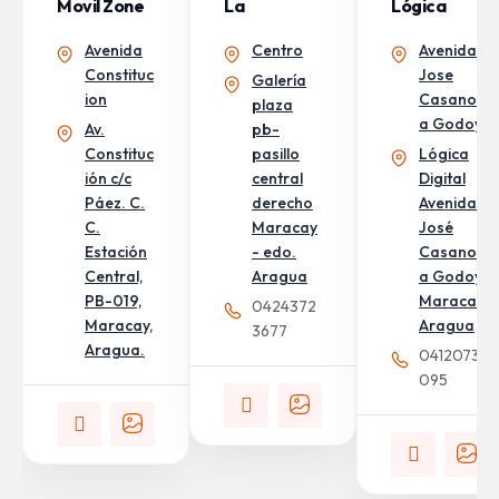
Movil Zone
La
Lógica
Pantaloneri
Digital
Avenida
Centro
Avenida
A
Constituc
Jose
Galería
ion
Casanov
plaza
a Godoy
Av.
pb-
Constituc
pasillo
Lógica
ión c/c
central
Digital
Páez. C.
derecho
Avenida
C.
Maracay
José
Estación
- edo.
Casanov
Central,
Aragua
a Godoy,
PB-019,
Maracay
0424372
Maracay,
Aragua
3677
Aragua.
04120739
095