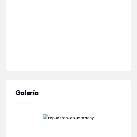
Palacio de justicia
En el corazón de la encantadora ciudad jardín de
Maracay ...
Leer Más
Galería