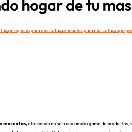
undo hogar de tu ma
tas
,
peluqueria para mascotas
,
productos para mascotas
,
ropa pa
us mascotas,
ofreciendo no solo una amplia gama de productos, si