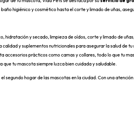
ogar de tu mascota, Vida Pets se destaca por su
servicio de gr
 baño higiénico y cosmético hasta el corte y limado de uñas, aseg
o, hidratación y secado, limpieza de oídos, corte y limado de uñas
 calidad y suplementos nutricionales para asegurar la salud de t
a accesorios prácticos como camas y collares, todo lo que tu masc
ra que tu mascota siempre luzca bien cuidada y saludable.
l segundo hogar de las mascotas en la ciudad. Con una atención 